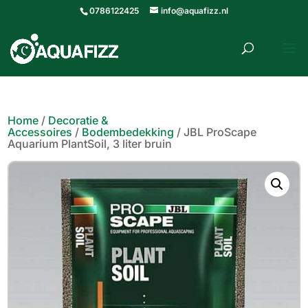
0786122425
info@aquafizz.nl
roducten
ZOEKEN
zoeken
Home
/
Decoratie &
Accessoires
/
Bodembedekking
/ JBL ProScape
Aquarium PlantSoil, 3 liter bruin