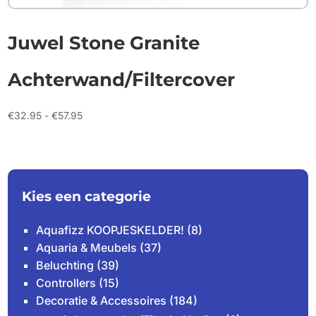
Juwel Stone Granite
Achterwand/Filtercover
Prijsklasse:
€
32.95
-
€
57.95
€32.95
tot
€57.95
Kies een categorie
Aquafizz KOOPJESKELDER!
(8)
Aquaria & Meubels
(37)
Beluchting
(39)
Controllers
(15)
Decoratie & Accessoires
(184)