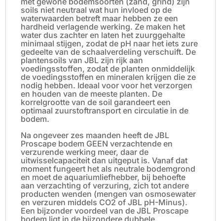
met gewone bodemsoorten (zand, grind) zijn
soils niet neutraal wat hun invloed op de
waterwaarden betreft maar hebben ze een
hardheid verlagende werking. Ze maken het
water dus zachter en laten het zuurggehalte
minimaal stijgen, zodat de pH naar het iets zure
gedeelte van de schaalverdeling verschuift. De
plantensoils van JBL zijn rijk aan
voedingsstoffen, zodat de planten onmiddelijk
de voedingsstoffen en mineralen krijgen die ze
nodig hebben. Ideaal voor voor het verzorgen
en houden van de meeste planten. De
korrelgrootte van de soil garandeert een
optimaal zuurstoftransport en circulatie in de
bodem.
Na ongeveer zes maanden heeft de JBL
Proscape bodem GEEN verzachtende en
verzurende werking meer, daar de
uitwisselcapaciteit dan uitgeput is. Vanaf dat
moment fungeert het als neutrale bodemgrond
en moet de aquariumliefhebber, bij behoefte
aan verzachting of verzuring, zich tot andere
producten wenden (mengen van osmosewater
en verzuren middels CO2 of JBL pH-Minus).
Een bijzonder voordeel van de JBL Proscape
bodem ligt in de bijzondere dubbele