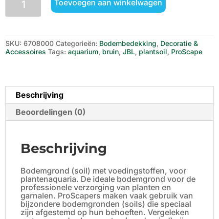
Toevoegen aan winkelwagen
ProScape
Aquarium
PlantSoil,
3
liter
SKU:
6708000
Categorieën:
Bodembedekking
,
Decoratie &
bruin
Accessoires
Tags:
aquarium
,
bruin
,
JBL
,
plantsoil
,
ProScape
aantal
Beschrijving
Beoordelingen (0)
Beschrijving
Bodemgrond (soil) met voedingstoffen, voor
plantenaquaria. De ideale bodemgrond voor de
professionele verzorging van planten en
garnalen. ProScapers maken vaak gebruik van
bijzondere bodemgronden (soils) die speciaal
zijn afgestemd op hun behoeften. Vergeleken