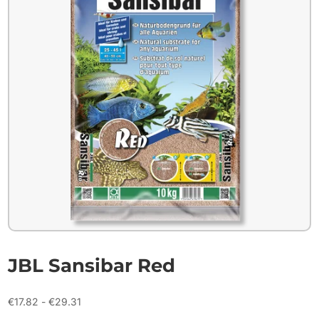
JBL Sansibar Red
Prijsklasse:
€
17.82
-
€
29.31
€17.82