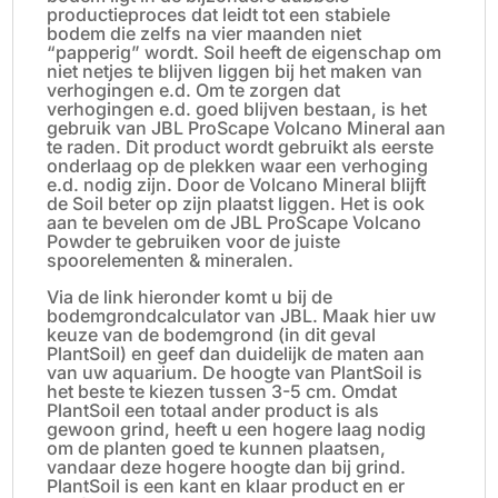
productieproces dat leidt tot een stabiele
bodem die zelfs na vier maanden niet
“papperig” wordt. Soil heeft de eigenschap om
niet netjes te blijven liggen bij het maken van
verhogingen e.d. Om te zorgen dat
verhogingen e.d. goed blijven bestaan, is het
gebruik van JBL ProScape Volcano Mineral aan
te raden. Dit product wordt gebruikt als eerste
onderlaag op de plekken waar een verhoging
e.d. nodig zijn. Door de Volcano Mineral blijft
de Soil beter op zijn plaatst liggen. Het is ook
aan te bevelen om de JBL ProScape Volcano
Powder te gebruiken voor de juiste
spoorelementen & mineralen.
Via de link hieronder komt u bij de
bodemgrondcalculator van JBL. Maak hier uw
keuze van de bodemgrond (in dit geval
PlantSoil) en geef dan duidelijk de maten aan
van uw aquarium. De hoogte van PlantSoil is
het beste te kiezen tussen 3-5 cm. Omdat
PlantSoil een totaal ander product is als
gewoon grind, heeft u een hogere laag nodig
om de planten goed te kunnen plaatsen,
vandaar deze hogere hoogte dan bij grind.
PlantSoil is een kant en klaar product en er