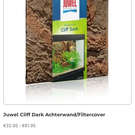
Juwel Cliff Dark Achterwand/Filtercover
Prijsklasse:
€
32.95
-
€
61.95
€32.95