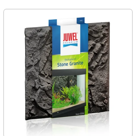
tot
€61.95