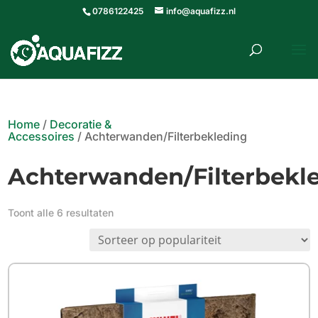
0786122425
info@aquafizz.nl
roducten
ZOEKEN
zoeken
Home
/
Decoratie &
Accessoires
/ Achterwanden/Filterbekleding
Achterwanden/Filterbekl
Gesorteerd
Toont alle 6 resultaten
op
populariteit