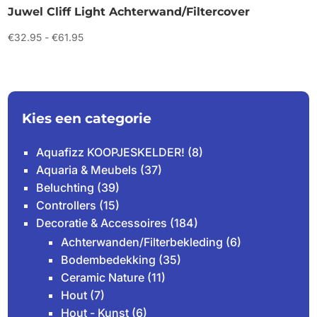
Juwel Cliff Light Achterwand/Filtercover
Prijsklasse:
€
32.95
-
€
61.95
€32.95
tot
€61.95
Kies een categorie
Aquafizz KOOPJESKELDER!
(8)
Aquaria & Meubels
(37)
Beluchting
(39)
Controllers
(15)
Decoratie & Accessoires
(184)
Achterwanden/Filterbekleding
(6)
Bodembedekking
(35)
Ceramic Nature
(11)
Hout
(7)
Hout - Kunst
(6)