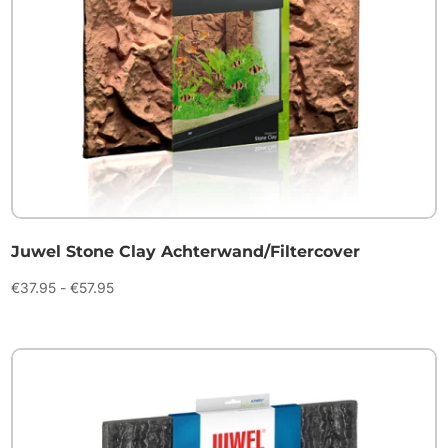
Juwel Stone Clay Achterwand/Filtercover
Prijsklasse:
€
37.95
-
€
57.95
€37.95
tot
€57.95