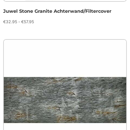
Juwel Stone Granite Achterwand/Filtercover
Prijsklasse:
€
32.95
-
€
57.95
€32.95
tot
€57.95