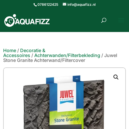
0786122425
info@aquafizz.nl
roducten
ZOEKEN
zoeken
Home
/
Decoratie &
Accessoires
/
Achterwanden/Filterbekleding
/ Juwel
Stone Granite Achterwand/Filtercover