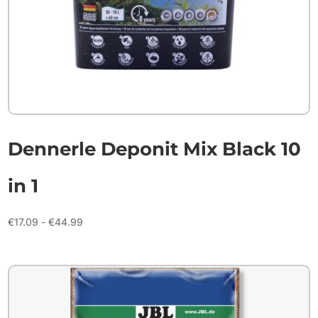
Dennerle Deponit Mix Black 10
in 1
Prijsklasse:
€
17.09
-
€
44.99
€17.09
tot
€44.99