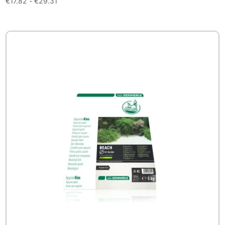
Prijsklasse:
€
17.82
-
€
29.31
€17.82
tot
€29.31