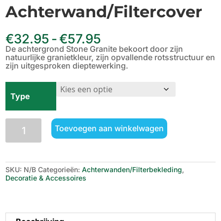
Achterwand/Filtercover
Prijsklasse:
€
32.95
-
€
57.95
€32.95
De achtergrond Stone Granite bekoort door zijn
tot
natuurlijke granietkleur, zijn opvallende rotsstructuur en
€57.95
zijn uitgesproken dieptewerking.
Type
Juwel
Toevoegen aan winkelwagen
Stone
Granite
Achterwand/Filtercover
aantal
SKU:
N/B
Categorieën:
Achterwanden/Filterbekleding
,
Decoratie & Accessoires