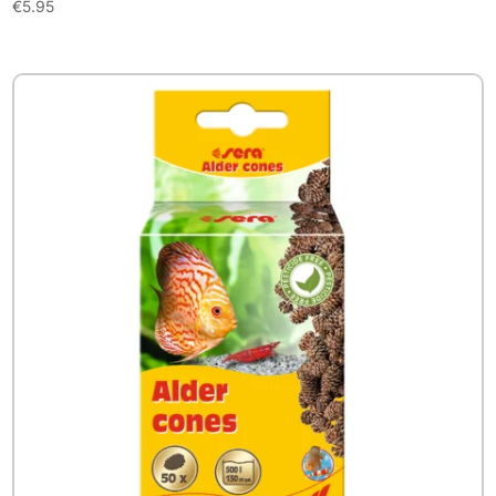
€
5.95