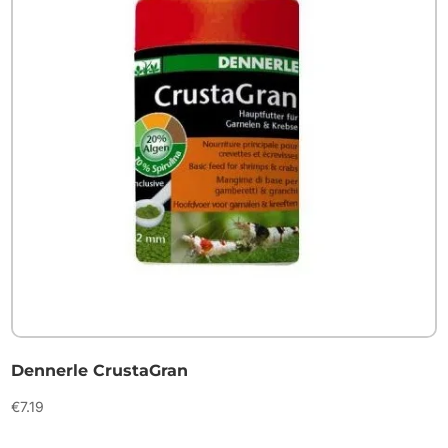
Dennerle CrustaGran
€
7.19