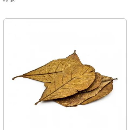
€
6.95