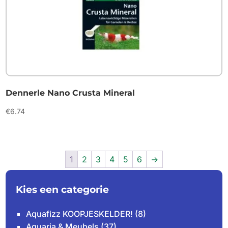
Dennerle Nano Crusta Mineral
€
6.74
1
2
3
4
5
6
→
Kies een categorie
Aquafizz KOOPJESKELDER!
(8)
Aquaria & Meubels
(37)