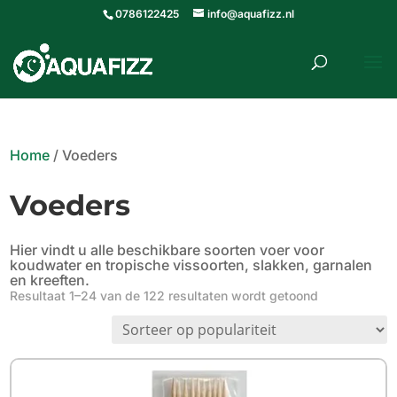
0786122425
info@aquafizz.nl
roducten
ZOEKEN
zoeken
Home
/ Voeders
Voeders
Hier vindt u alle beschikbare soorten voer voor
koudwater en tropische vissoorten, slakken, garnalen
en kreeften.
Gesorteerd
Resultaat 1–24 van de 122 resultaten wordt getoond
op
populariteit