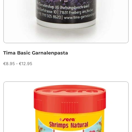
Tima Basic Garnalenpasta
Prijsklasse:
€
8.95
-
€
12.95
€8.95
tot
€12.95