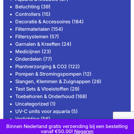
Beluchting
(39)
Controllers
(15)
Decoratie & Accessoires
(184)
Filtermaterialen
(154)
Filtersystemen
(57)
Garnalen & Kreeften
(24)
Medicijnen
(23)
Onderdelen
(77)
Plantverzorging & CO2
(122)
Pompen & Stromingspompen
(12)
Slangen, Klemmen & Zuignappen
(28)
Test Sets & Vloeistoffen
(29)
Toebehoren & Onderhoud
(168)
Uncategorized
(1)
UV-C units voor aquaria
(5)
Verlichting
(56)
Verwarming & Verkoeling
(16)
Binnen Nederland gratis verzending bij een bestelling
vanaf €50.00!
Negeren
Vissen & Slakken
(123)