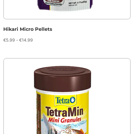
Hikari Micro Pellets
Prijsklasse:
€
5.99
-
€
14.99
€5.99
tot
€14.99