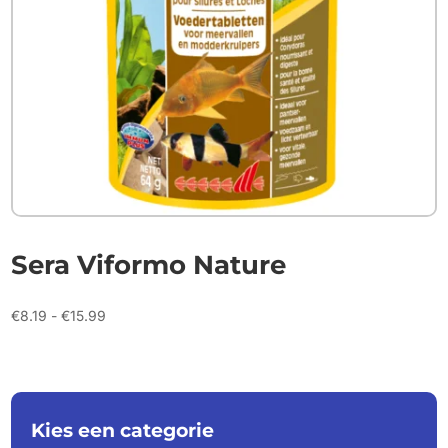
Sera Viformo Nature
Prijsklasse:
€
8.19
-
€
15.99
€8.19
tot
€15.99
Kies een categorie