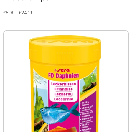
Prijsklasse:
€
5.99
-
€
24.19
€5.99
tot
€24.19