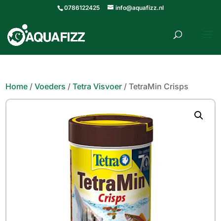
0786122425
info@aquafizz.nl
roducten
ZOEKEN
zoeken
Home
/
Voeders
/
Tetra Visvoer
/ TetraMin Crisps