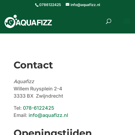
0786122425
info@aquafizz.nl
roducten
ZOEKEN
zoeken
Contact
Aquafizz
Willem Ruysplein 2-4
3333 BX Zwijndrecht
Tel:
078-6122425
Email:
info@aquafizz.nl
Openingstijden