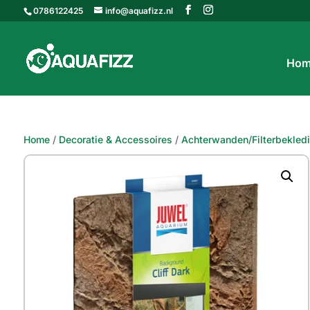
0786122425
info@aquafizz.nl
Hom
Home
/
Decoratie & Accessoires
/
Achterwanden/Filterbekled