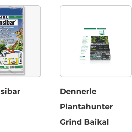
sibar
Dennerle
Plantahunter
Grind Baikal
Prijsklasse:
3
€12.56