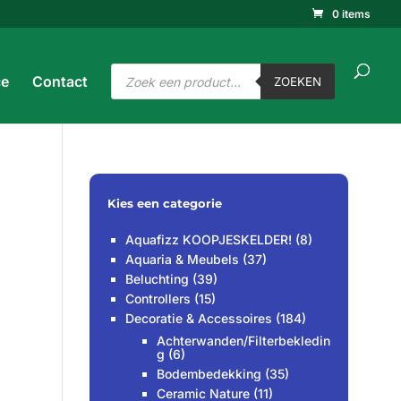
0 items
ucten
ken
ZOEKEN
Producten
ce
Contact
zoeken
ZOEKEN
Kies een categorie
Aquafizz KOOPJESKELDER!
(8)
Aquaria & Meubels
(37)
Beluchting
(39)
Controllers
(15)
Decoratie & Accessoires
(184)
Achterwanden/Filterbekledin
g
(6)
Bodembedekking
(35)
Ceramic Nature
(11)