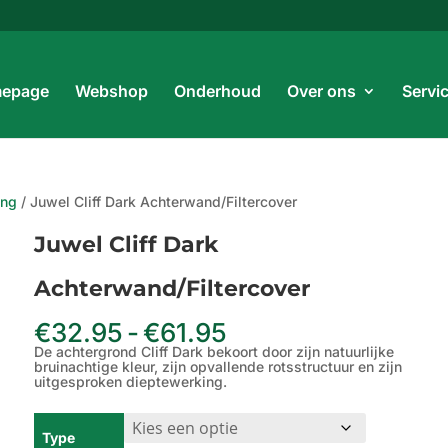
Prod
zoe
epage
Webshop
Onderhoud
Over ons
Servi
ing
/ Juwel Cliff Dark Achterwand/Filtercover
Juwel Cliff Dark
Achterwand/Filtercover
Prijsklasse:
€
32.95
-
€
61.95
€32.95
De achtergrond Cliff Dark bekoort door zijn natuurlijke
tot
bruinachtige kleur, zijn opvallende rotsstructuur en zijn
€61.95
uitgesproken dieptewerking.
Type