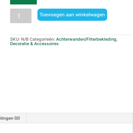
Juwel
Toevoegen aan winkelwagen
Cliff
Dark
Achterwand/Filtercover
aantal
SKU:
N/B
Categorieën:
Achterwanden/Filterbekleding
,
Decoratie & Accessoires
lingen (0)