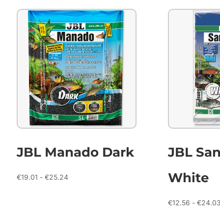
JBL Manado Dark
JBL San
White
Prijsklasse:
€
19.01
-
€
25.24
€19.01
tot
€
12.56
-
€
24.0
€25.24