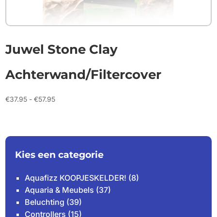
Juwel Stone Clay
Achterwand/Filtercover
Prijsklasse:
€
37.95
-
€
57.95
€37.95
tot
€57.95
Kies een categorie
Aquafizz KOOPJESKELDER!
(8)
Aquaria & Meubels
(37)
Beluchting
(39)
Controllers
(15)