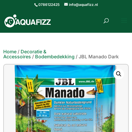
0786122425
info@aquafizz.nl
roducten
ZOEKEN
zoeken
Home
/
Decoratie &
Accessoires
/
Bodembedekking
/ JBL Manado Dark