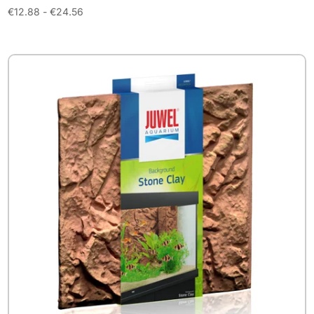
Prijsklasse:
€
12.88
-
€
24.56
€12.88
tot
€24.56