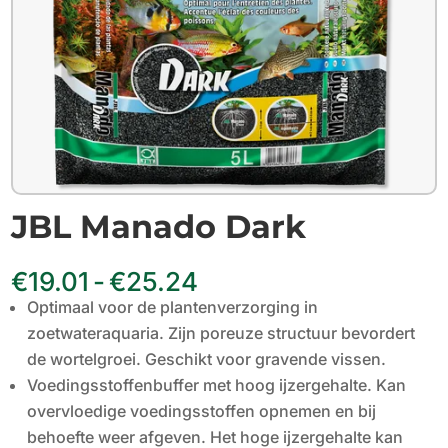
JBL Manado Dark
Prijsklasse:
€
19.01
-
€
25.24
€19.01
Optimaal voor de plantenverzorging in
tot
€25.24
zoetwateraquaria. Zijn poreuze structuur bevordert
de wortelgroei. Geschikt voor gravende vissen.
Voedingsstoffenbuffer met hoog ijzergehalte. Kan
overvloedige voedingsstoffen opnemen en bij
behoefte weer afgeven. Het hoge ijzergehalte kan