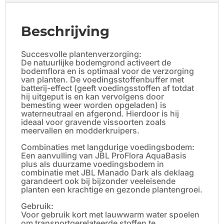
Beschrijving
Succesvolle plantenverzorging:
De natuurlijke bodemgrond activeert de
bodemflora en is optimaal voor de verzorging
van planten. De voedingsstoffenbuffer met
batterij-effect (geeft voedingsstoffen af totdat
hij uitgeput is en kan vervolgens door
bemesting weer worden opgeladen) is
waterneutraal en afgerond. Hierdoor is hij
ideaal voor gravende vissoorten zoals
meervallen en modderkruipers.
Combinaties met langdurige voedingsbodem:
Een aanvulling van JBL ProFlora AquaBasis
plus als duurzame voedingsbodem in
combinatie met JBL Manado Dark als deklaag
garandeert ook bij bijzonder veeleisende
planten een krachtige en gezonde plantengroei.
Gebruik:
Voor gebruik kort met lauwwarm water spoelen
om transportgerelateerde stoffen te