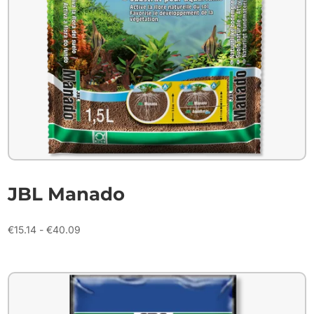
JBL Manado
Prijsklasse:
€
15.14
-
€
40.09
€15.14
tot
€40.09