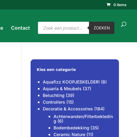
0 items
ucten
ken
ZOEKEN
Producten
ce
Contact
zoeken
ZOEKEN
Kies een categorie
Aquafizz KOOPJESKELDER!
(8)
Aquaria & Meubels
(37)
Beluchting
(39)
Controllers
(15)
Decoratie & Accessoires
(184)
Achterwanden/Filterbekledin
g
(6)
Bodembedekking
(35)
Ceramic Nature
(11)