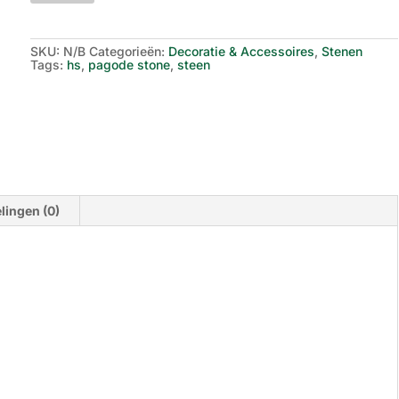
Stone
aantal
SKU:
N/B
Categorieën:
Decoratie & Accessoires
,
Stenen
Tags:
hs
,
pagode stone
,
steen
lingen (0)