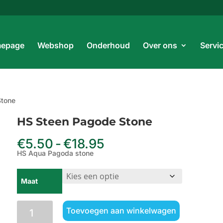
Prod
zoe
epage
Webshop
Onderhoud
Over ons
Servi
Stone
HS Steen Pagode Stone
Prijsklasse:
€
5.50
-
€
18.95
€5.50
HS Aqua Pagoda stone
tot
€18.95
Maat
HS
Toevoegen aan winkelwagen
Steen
Pagode