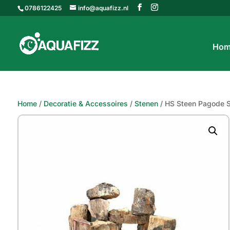
0786122425
info@aquafizz.nl
Hom
Home
/
Decoratie & Accessoires
/
Stenen
/ HS Steen Pagode 