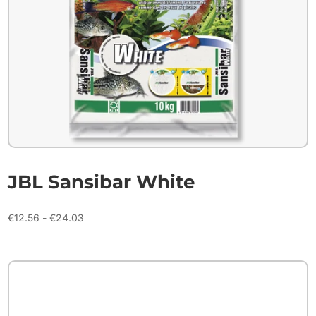
JBL Sansibar White
Prijsklasse:
€
12.56
-
€
24.03
€12.56
tot
€24.03