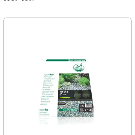
€12.69
tot
€18.19