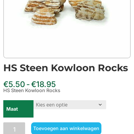
HS Steen Kowloon Rocks
Prijsklasse:
€
5.50
-
€
18.95
€5.50
HS Steen Kowloon Rocks
tot
€18.95
Maat
HS
Toevoegen aan winkelwagen
Steen