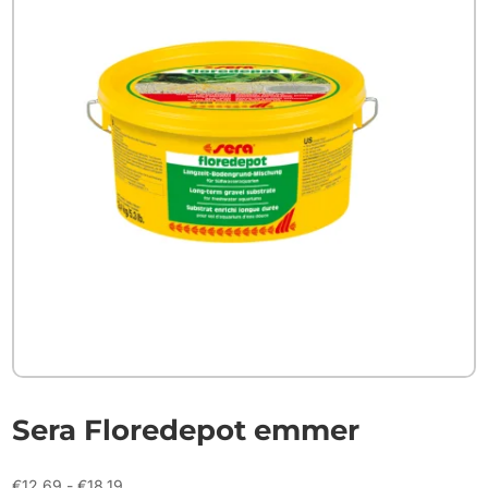
Sera Floredepot emmer
Prijsklasse:
€
12.69
-
€
18.19