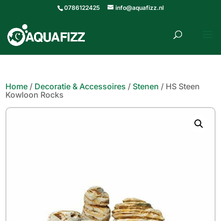
0786122425
info@aquafizz.nl
roducten
ZOEKEN
zoeken
Home
/
Decoratie & Accessoires
/
Stenen
/ HS Steen
Kowloon Rocks