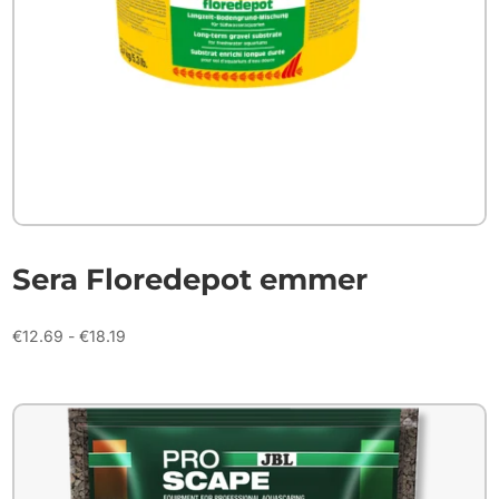
Sera Floredepot emmer
Prijsklasse:
€
12.69
-
€
18.19
€12.69
tot
€18.19