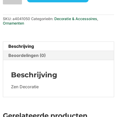
Deco
Mini
Temple
Rood
SKU:
a4041050
Categorieën:
Decoratie & Accessoires
,
aantal
Ornamenten
Beschrijving
Beoordelingen (0)
Beschrijving
Zen Decoratie
Gerelateerde producten