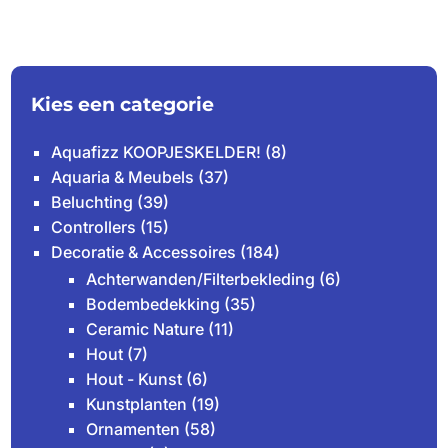
€13.34
tot
€33.11
Kies een categorie
Aquafizz KOOPJESKELDER!
(8)
Aquaria & Meubels
(37)
Beluchting
(39)
Controllers
(15)
Decoratie & Accessoires
(184)
Achterwanden/Filterbekleding
(6)
Bodembedekking
(35)
Ceramic Nature
(11)
Hout
(7)
Hout - Kunst
(6)
Kunstplanten
(19)
Ornamenten
(58)