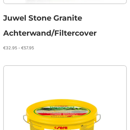
Juwel Stone Granite
Achterwand/Filtercover
Prijsklasse:
€
32.95
-
€
57.95
€32.95
tot
€57.95