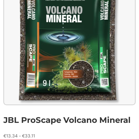
JBL ProScape Volcano Mineral
Prijsklasse:
€
13.34
-
€
33.11