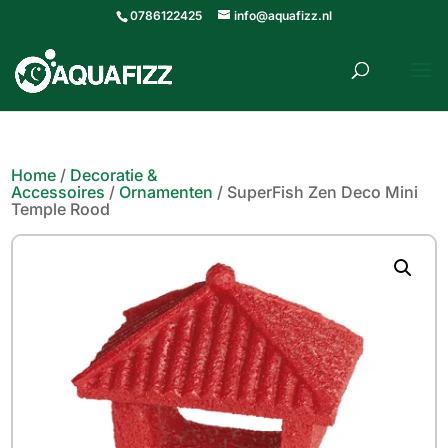
0786122425
info@aquafizz.nl
roducten
ZOEKEN
zoeken
Home
/
Decoratie &
Accessoires
/
Ornamenten
/ SuperFish Zen Deco Mini
Temple Rood