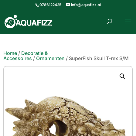
0786122425
info@aquafizz.nl
roducten
ZOEKEN
zoeken
Home
/
Decoratie &
Accessoires
/
Ornamenten
/ SuperFish Skull T-rex S/M