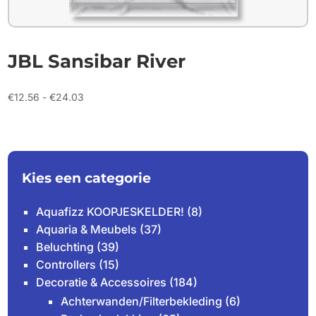
JBL Sansibar River
Prijsklasse:
€
12.56
-
€
24.03
€12.56
tot
€24.03
Kies een categorie
Aquafizz KOOPJESKELDER!
(8)
Aquaria & Meubels
(37)
Beluchting
(39)
Controllers
(15)
Decoratie & Accessoires
(184)
Achterwanden/Filterbekleding
(6)