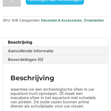
Skull
T-
rex
S/M
aantal
SKU:
N/B
Categorieën:
Decoratie & Accessoires
,
Ornamenten
Beschrijving
Aanvullende informatie
Beoordelingen (0)
Beschrijving
waarmee uw een archeologische sfeer in uw
aquarium kunt oproepen. Of maak een
macabere sfeer in het aquarium met schedels
van piraten. De oude vazen kunnen prima
dienen als schuilplaats voor uw vissen.