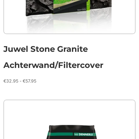
Juwel Stone Granite
Achterwand/Filtercover
Prijsklasse:
€
32.95
-
€
57.95
€32.95
tot
€57.95