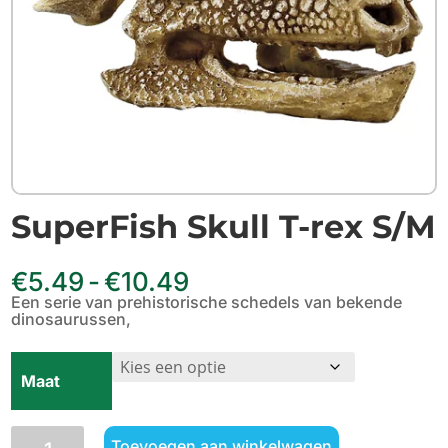
SuperFish Skull T-rex S/M
Prijsklasse:
€
5.49
-
€
10.49
€5.49
Een serie van prehistorische schedels van bekende
tot
dinosaurussen,
€10.49
Maat
SuperFish
Toevoegen aan winkelwagen