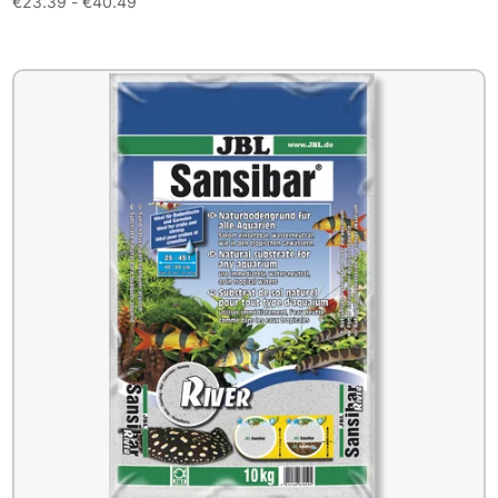
Prijsklasse:
€
23.39
-
€
40.49
€23.39
tot
€40.49