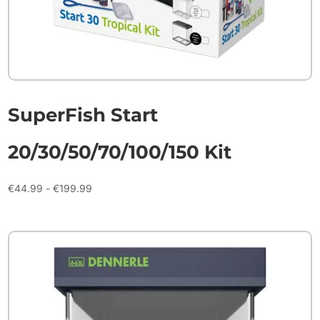
SuperFish Start
20/30/50/70/100/150 Kit
Prijsklasse:
€
44.99
-
€
199.99
€44.99
tot
€199.99