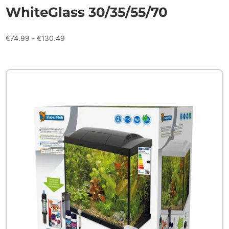
WhiteGlass 30/35/55/70
Prijsklasse:
€
74.99
-
€
130.49
€74.99
tot
€130.49