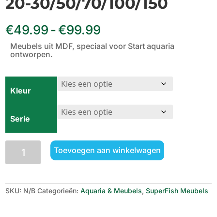
20-30/50/70/100/150
Prijsklasse:
€
49.99
-
€
99.99
€49.99
tot
Meubels uit MDF, speciaal voor Start aquaria
€99.99
ontworpen.
Kleur
Serie
SuperFish
Toevoegen aan winkelwagen
Meubel
Start
20-
30/50/70/100/150
aantal
SKU:
N/B
Categorieën:
Aquaria & Meubels
,
SuperFish Meubels