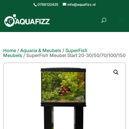
0786122425
info@aquafizz.nl
roducten
ZOEKEN
zoeken
Home
/
Aquaria & Meubels
/
SuperFish
Meubels
/ SuperFish Meubel Start 20-30/50/70/100/150