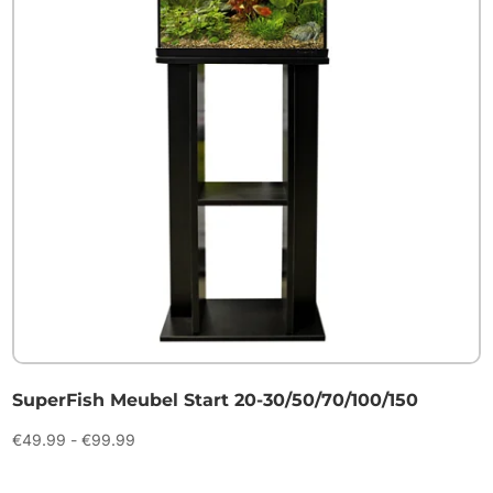
SuperFish Meubel Start 20-30/50/70/100/150
Prijsklasse:
€
49.99
-
€
99.99
€49.99
tot