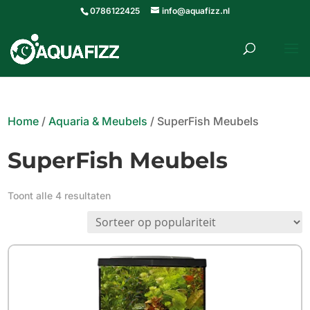
0786122425
info@aquafizz.nl
roducten
ZOEKEN
zoeken
Home
/
Aquaria & Meubels
/ SuperFish Meubels
SuperFish Meubels
Gesorteerd
Toont alle 4 resultaten
op
populariteit