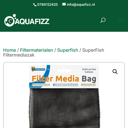
0786122425
info@aquafizz.nl
roducten
ZOEKEN
zoeken
Home
/
Filtermaterialen
/
Superfish
/ SuperFish
Filtermediazak