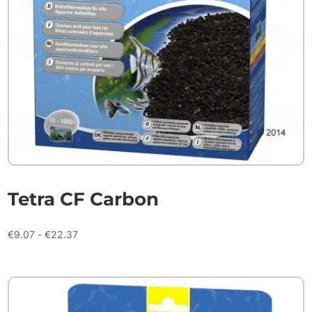
Tetra CF Carbon
Prijsklasse:
€
9.07
-
€
22.37
€9.07
tot
€22.37