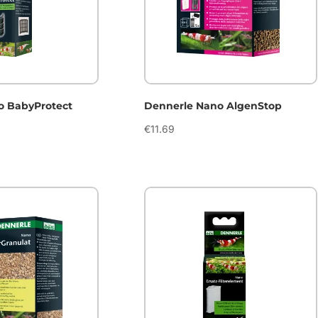
o BabyProtect
Dennerle Nano AlgenStop
€
11.69