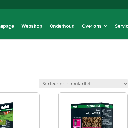
Prod
zoe
epage
Webshop
Onderhoud
Over ons
Servi