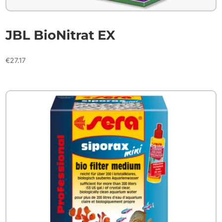
JBL BioNitrat EX
€
27.17