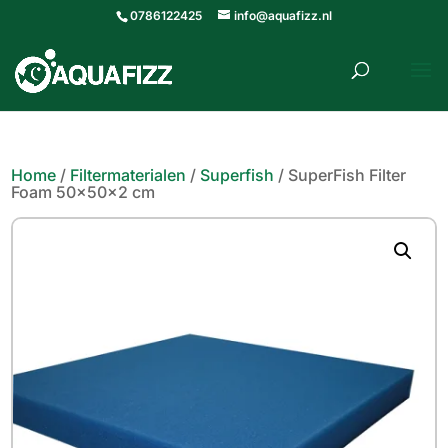
0786122425
info@aquafizz.nl
roducten
ZOEKEN
zoeken
Home
/
Filtermaterialen
/
Superfish
/ SuperFish Filter
Foam 50x50x2 cm