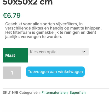
50x50x2 cm
€
6.79
Geschikt voor alle soorten vijverfilters, in
verschillende diktes en handig op maat te knippen.
Het filterfoam is gemakkelijk te reinigen en dient
jaarlijks vervangen te worden.
Maat
SuperFish
Toevoegen aan winkelwagen
Filter
Foam
50x50x2
cm
aantal
SKU:
N/B
Categorieën:
Filtermaterialen
,
Superfish