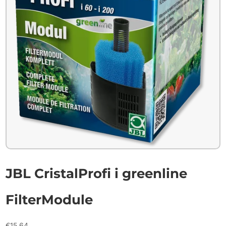
JBL CristalProfi i greenline
FilterModule
€
15.64