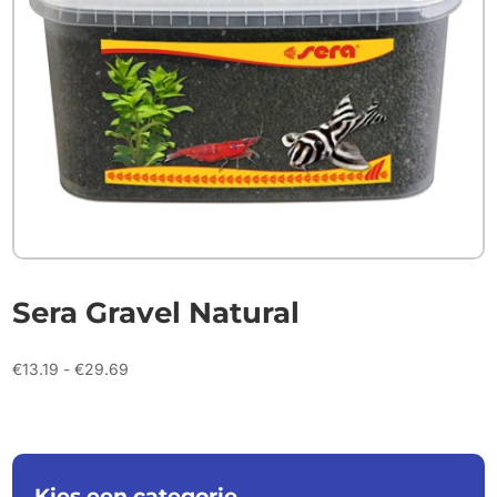
Sera Gravel Natural
Prijsklasse:
€
13.19
-
€
29.69
€13.19
tot
€29.69
Kies een categorie