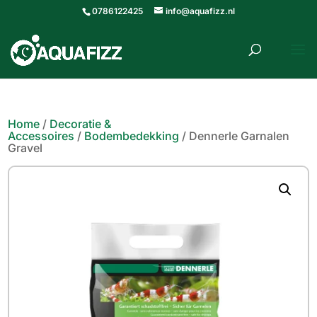
0786122425
info@aquafizz.nl
roducten
ZOEKEN
zoeken
Home
/
Decoratie &
Accessoires
/
Bodembedekking
/ Dennerle Garnalen
Gravel