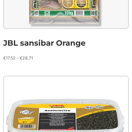
JBL sansibar Orange
Prijsklasse:
€
17.52
-
€
28.71
€17.52
tot
€28.71