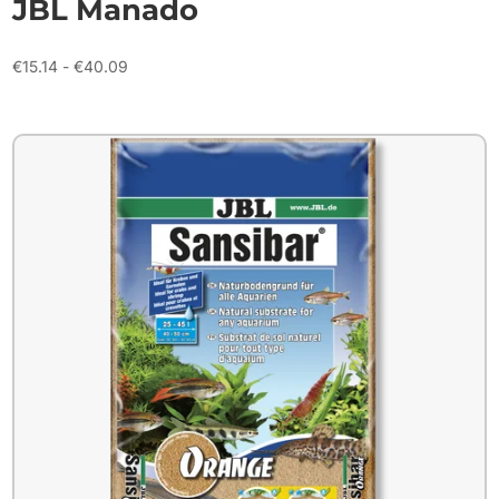
JBL Manado
Prijsklasse:
€
15.14
-
€
40.09
€15.14
tot
€40.09