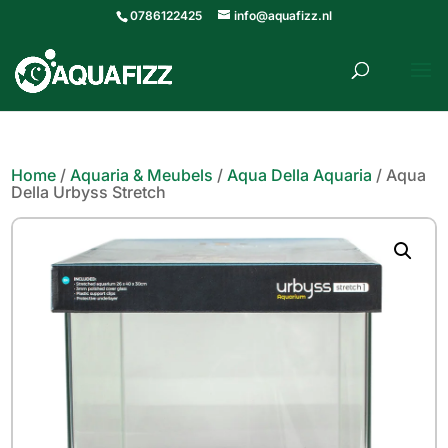
0786122425
info@aquafizz.nl
roducten
ZOEKEN
zoeken
Home
/
Aquaria & Meubels
/
Aqua Della Aquaria
/ Aqua
Della Urbyss Stretch