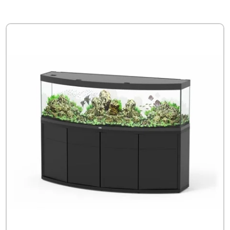
€1,724.95
tot
€2,234.95