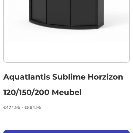
Aquatlantis Sublime Horzizon
120/150/200 Meubel
Prijsklasse:
€
424.95
-
€
864.95
€424.95
tot
€864.95