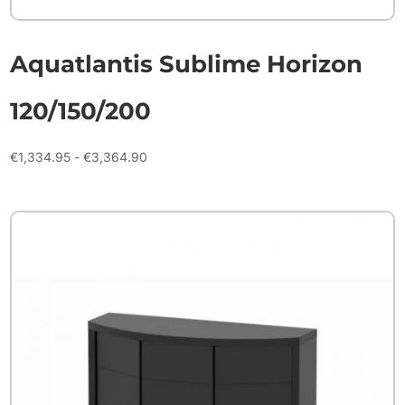
Aquatlantis Sublime Horizon
120/150/200
Prijsklasse:
€
1,334.95
-
€
3,364.90
€1,334.95
tot
€3,364.90