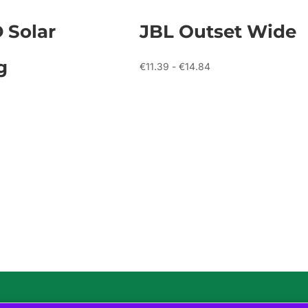
 Solar
JBL Outset Wide
g
Prijsklasse:
€
11.39
-
€
14.84
€11.39
tot
nkelijke
Huidige
€14.84
rijs
s:
€19.65.