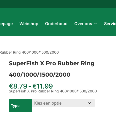
Prod
zoe
epage
Webshop
Onderhoud
Over ons
Servi
 Rubber Ring 400/1000/1500/2000
SuperFish X Pro Rubber Ring
400/1000/1500/2000
Prijsklasse:
€
8.79
-
€
11.99
€8.79
SuperFish X Pro Rubber Ring 400/1000/1500/2000
tot
€11.99
Type