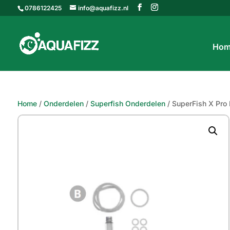
0786122425
info@aquafizz.nl
Hom
Home
/
Onderdelen
/
Superfish Onderdelen
/ SuperFish X Pro