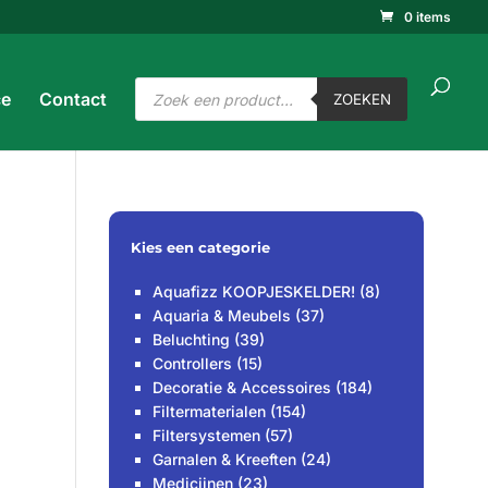
0 items
ucten
ken
ZOEKEN
Producten
ce
Contact
zoeken
ZOEKEN
Kies een categorie
Aquafizz KOOPJESKELDER!
(8)
Aquaria & Meubels
(37)
Beluchting
(39)
Controllers
(15)
Decoratie & Accessoires
(184)
Filtermaterialen
(154)
Filtersystemen
(57)
Garnalen & Kreeften
(24)
Medicijnen
(23)