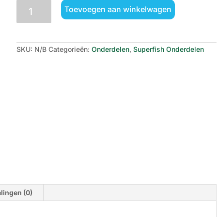
SuperFish
Toevoegen aan winkelwagen
X
Pro
Rubber
Ring
400/1000/1500/2000
aantal
SKU:
N/B
Categorieën:
Onderdelen
,
Superfish Onderdelen
lingen (0)