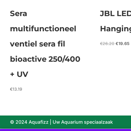
Sera
JBL LED
multifunctioneel
Hangin
ventiel sera fil
Oorspro
€
26.20
€
19.65
prijs
p
was:
i
bioactive 250/400
€26.20.
+ UV
€
13.19
© 2024 Aquafizz | Uw Aquarium speciaalzaak