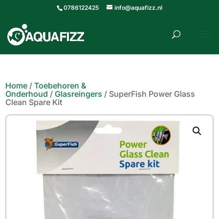
0786122425
info@aquafizz.nl
roducten
ZOEKEN
zoeken
Home
/
Toebehoren &
Onderhoud
/
Glasreingers
/ SuperFish Power Glass
Clean Spare Kit