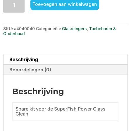
SuperFish
Toevoegen aan winkelwagen
Power
Glass
Clean
Spare
Kit
SKU:
a4040040
Categorieën:
Glasreingers
,
Toebehoren &
aantal
Onderhoud
Beschrijving
Beoordelingen (0)
Beschrijving
Spare kit voor de SuperFish Power Glass
Clean