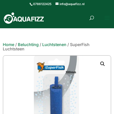
0786122425
info@aquafizz.nl
roducten
ZOEKEN
zoeken
Home
/
Beluchting
/
Luchtstenen
/ SuperFish
Luchtsteen