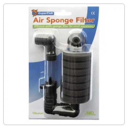
€2.39