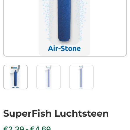
SuperFish Luchtsteen
Prijsklasse:
€
2.39
-
€
4.69