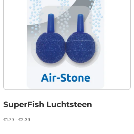
SuperFish Luchtsteen
Prijsklasse:
€
1.79
-
€
2.39
€1.79
tot