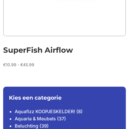
SuperFish Airflow
Prijsklasse:
€
10.99
-
€
45.99
€10.99
tot
€45.99
Kies een categorie
Aquafizz KOOPJESKELDER!
(8)
Aquaria & Meubels
(37)
Beluchting
(39)