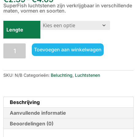
€2.39
SuperFish luchtstenen zijn verkrijgbaar in verschil­lende
tot
maten, vormen en soorten.
€4.69
Lengte
SuperFish
Toevoegen aan winkelwagen
Luchtsteen
aantal
SKU:
N/B
Categorieën:
Beluchting
,
Luchtstenen
Beschrijving
Aanvullende informatie
Beoordelingen (0)