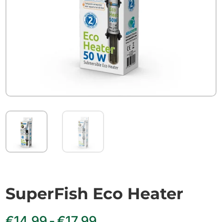
SuperFish Eco Heater
Prijsklasse:
€
14.99
-
€
17.99