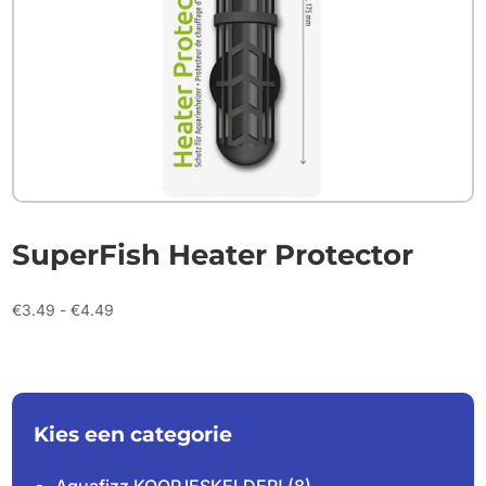
SuperFish Heater Protector
Prijsklasse:
€
3.49
-
€
4.49
€3.49
tot
€4.49
Kies een categorie