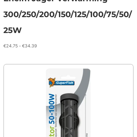
300/250/200/150/125/100/75/50/
25W
Prijsklasse:
€
24.75
-
€
34.39
€24.75
tot
€34.39