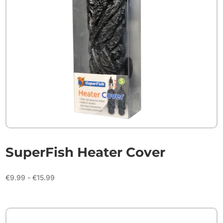
SuperFish Heater Cover
Prijsklasse:
€
9.99
-
€
15.99
€9.99
tot
€15.99