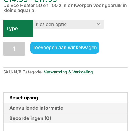
€14.99
De Eco Heater 50 en 100 zijn ontworpen voor gebruik in
tot
kleine aquaria.
€17.99
Type
SuperFish
Toevoegen aan winkelwagen
Eco
Heater
aantal
SKU:
N/B
Categorie:
Verwarming & Verkoeling
Beschrijving
Aanvullende informatie
Beoordelingen (0)