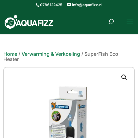
0786122425
info@aquafizz.nl
roducten
ZOEKEN
zoeken
Home
/
Verwarming & Verkoeling
/ SuperFish Eco
Heater