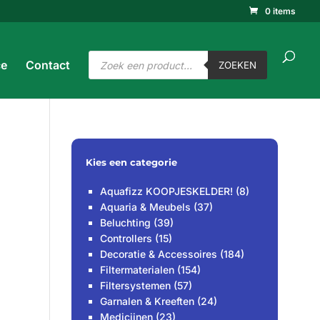
0 items
ucten
ken
ZOEKEN
Producten
ce
Contact
zoeken
ZOEKEN
Kies een categorie
Aquafizz KOOPJESKELDER!
(8)
Aquaria & Meubels
(37)
Beluchting
(39)
Controllers
(15)
Decoratie & Accessoires
(184)
Filtermaterialen
(154)
Filtersystemen
(57)
Garnalen & Kreeften
(24)
Medicijnen
(23)