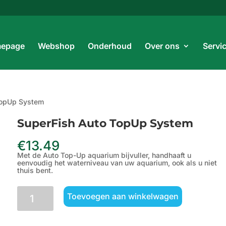
Prod
zoe
epage
Webshop
Onderhoud
Over ons
Servi
TopUp System
SuperFish Auto TopUp System
€
13.49
Met de Auto Top-Up aquarium bijvuller, handhaaft u
eenvoudig het waterniveau van uw aquarium, ook als u niet
thuis bent.
SuperFish
Toevoegen aan winkelwagen
Auto
TopUp
System
aantal