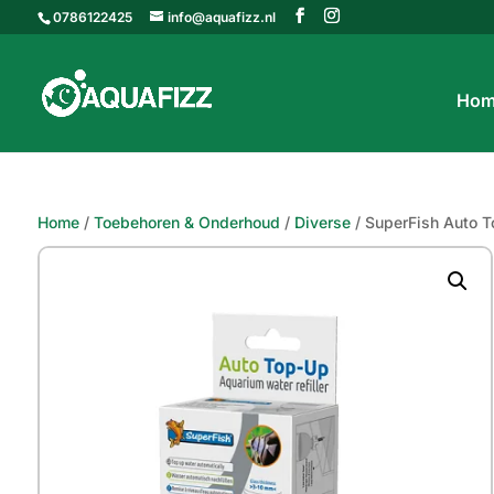
0786122425
info@aquafizz.nl
Hom
Home
/
Toebehoren & Onderhoud
/
Diverse
/ SuperFish Auto 