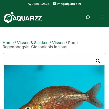
0786122425
info@aquafizz.nl
roducten
ZOEKEN
zoeken
Home
/
Vissen & Slakken
/
Vissen
/ Rode
Regenboogvis-Glossolepis incisus