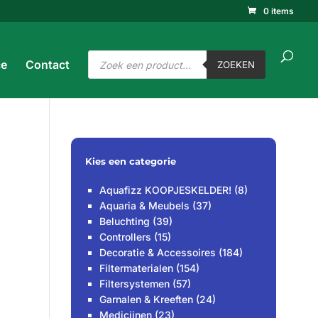
0 items
ucten
ken
ZOEKEN
Producten
ce
Contact
zoeken
ZOEKEN
Kies een categorie
Aquafizz KOOPJESKELDER!
(8)
Aquaria & Meubels
(37)
Beluchting
(39)
Controllers
(15)
Decoratie & Accessoires
(184)
Filtermaterialen
(154)
Filtersystemen
(57)
Garnalen & Kreeften
(24)
Medicijnen
(23)