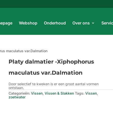
Prod
zoe
epage
Webshop
Onderhoud
Over ons
Servi
rus maculatus var.Dalmation
Platy dalmatier -Xiphophorus
maculatus var.Dalmation
Door selectief te kweken is er een groot aantal vormen
ontstaan.
Categorieën:
Vissen
,
Vissen & Slakken
Tags:
Vissen
,
zoetwater