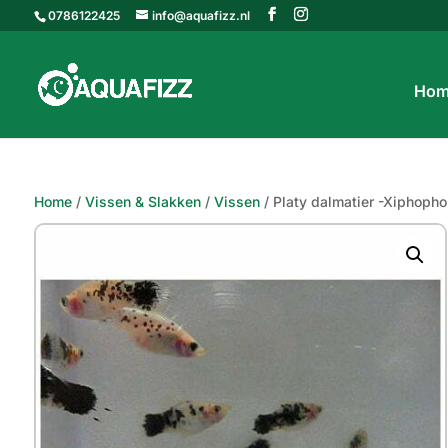
0786122425
info@aquafizz.nl
Hom
Home
/
Vissen & Slakken
/
Vissen
/ Platy dalmatier -Xiphopho