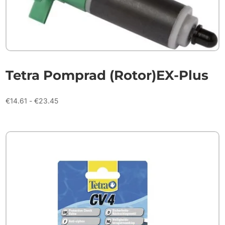
Tetra Pomprad (Rotor)EX-Plus
Prijsklasse:
€
14.61
-
€
23.45
€14.61
tot
€23.45