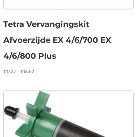
Tetra Vervangingskit
Afvoerzijde EX 4/6/700 EX
4/6/800 Plus
Prijsklasse:
€
17.37
-
€
18.52
€17.37
tot
€18.52