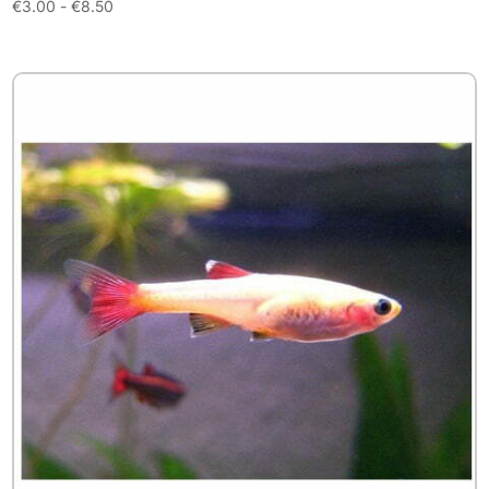
Prijsklasse:
€
3.00
-
€
8.50
€3.00
tot
€8.50