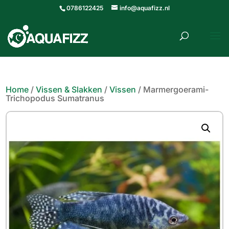
0786122425
info@aquafizz.nl
roducten
ZOEKEN
zoeken
Home
/
Vissen & Slakken
/
Vissen
/ Marmergoerami-
Trichopodus Sumatranus