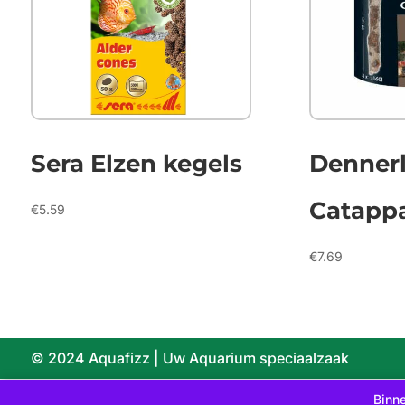
Sera Elzen kegels
Denner
Catapp
€
5.59
€
7.69
© 2024 Aquafizz | Uw Aquarium speciaalzaak
Binne