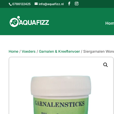
0786122425
info@aquafizz.nl
Hom
Home
/
Voeders
/
Garnalen & Kreeftenvoer
/ Siergarnalen Won