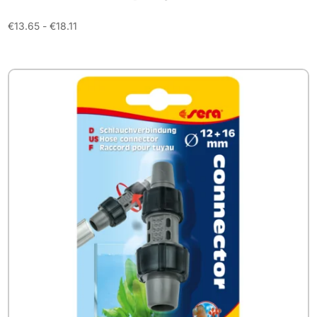
Prijsklasse:
€
13.65
-
€
18.11
€13.65
tot
€18.11