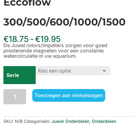
Eccoflow
300/500/600/1000/1500
Prijsklasse:
€
18.75
-
€
19.95
€18.75
De Juwel rotors/impellers zorgen voor goed
tot
presterende magneten voor een constante
€19.95
watercirculatie in uw aquarium.
Serie
Juwel
Toevoegen aan winkelwagen
rotor
voor
Eccoflow
300/500/600/1000/1500
aantal
SKU:
N/B
Categorieën:
Juwel Onderdelen
,
Onderdelen