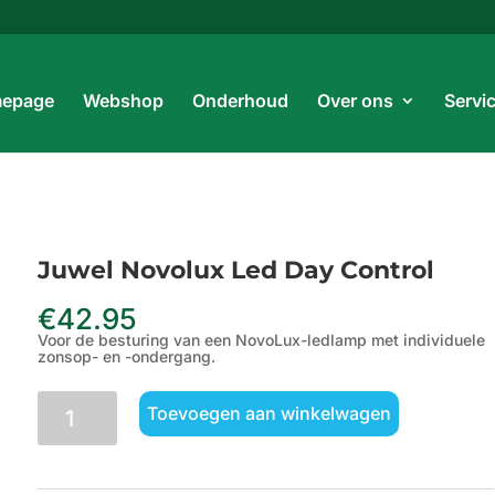
Prod
zoe
epage
Webshop
Onderhoud
Over ons
Servi
Juwel Novolux Led Day Control
€
42.95
Voor de besturing van een NovoLux-ledlamp met individuele
zonsop- en -ondergang.
Juwel
Toevoegen aan winkelwagen
Novolux
Led
Day
Control
aantal