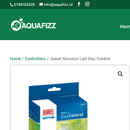
0786122425
info@aquafizz.nl
Hom
Home
/
Controllers
/ Juwel Novolux Led Day Control