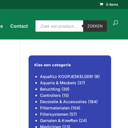
0 items
ucten
ken
ZOEKEN
Producten
ce
Contact
zoeken
ZOEKEN
Kies een categorie
Aquafizz KOOPJESKELDER!
(8)
Aquaria & Meubels
(37)
Beluchting
(39)
Controllers
(15)
Decoratie & Accessoires
(184)
Filtermaterialen
(154)
Filtersystemen
(57)
Garnalen & Kreeften
(24)
Medicijnen
(23)