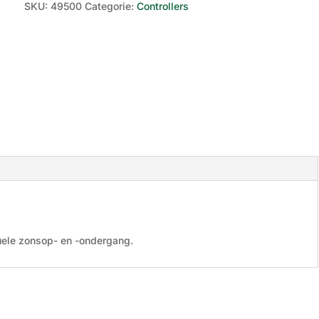
SKU:
49500
Categorie:
Controllers
uele zonsop- en -ondergang.