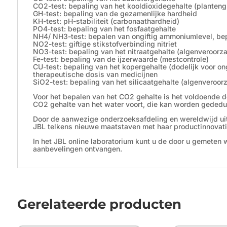
CO2-test: bepaling van het kooldioxidegehalte (planteng
GH-test: bepaling van de gezamenlijke hardheid
KH-test: pH-stabiliteit (carbonaathardheid)
PO4-test: bepaling van het fosfaatgehalte
NH4/ NH3-test: bepalen van ongiftig ammoniumlevel, bep
NO2-test: giftige stikstofverbinding nitriet
NO3-test: bepaling van het nitraatgehalte (algenveroorza
Fe-test: bepaling van de ijzerwaarde (mestcontrole)
CU-test: bepaling van het kopergehalte (dodelijk voor o
therapeutische dosis van medicijnen
SiO2-test: bepaling van het silicaatgehalte (algenveroor
Voor het bepalen van het CO2 gehalte is het voldoende 
CO2 gehalte van het water voort, die kan worden gededu
Door de aanwezige onderzoeksafdeling en wereldwijd uit
JBL telkens nieuwe maatstaven met haar productinnovati
In het JBL online laboratorium kunt u de door u gemeten
aanbevelingen ontvangen.
Gerelateerde producten