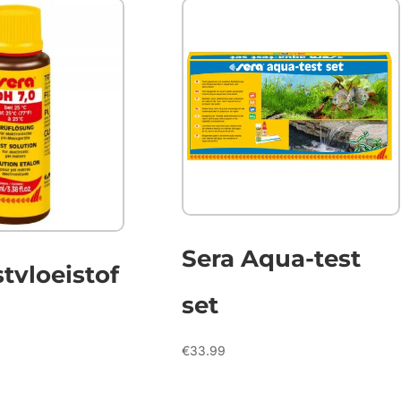
Sera Aqua-test
stvloeistof
set
€
33.99