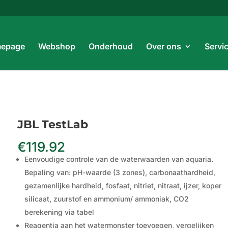
Prod
zoe
epage
Webshop
Onderhoud
Over ons
Servi
JBL TestLab
€
119.92
Eenvoudige controle van de waterwaarden van aquaria.
Bepaling van: pH-waarde (3 zones), carbonaathardheid,
gezamenlijke hardheid, fosfaat, nitriet, nitraat, ijzer, koper
silicaat, zuurstof en ammonium/ ammoniak, CO2
berekening via tabel
Reagentia aan het watermonster toevoegen, vergelijken