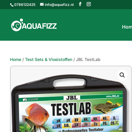
0786122425
info@aquafizz.nl
Hom
Home
/
Test Sets & Vloeistoffen
/ JBL TestLab