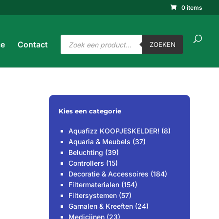
0 items
ucten
ken
ZOEKEN
Producten
ce
Contact
zoeken
ZOEKEN
Kies een categorie
Aquafizz KOOPJESKELDER!
(8)
Aquaria & Meubels
(37)
Beluchting
(39)
Controllers
(15)
Decoratie & Accessoires
(184)
Filtermaterialen
(154)
Filtersystemen
(57)
Garnalen & Kreeften
(24)
Medicijnen
(23)