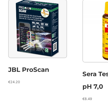
JBL ProScan
Sera Te
€
24.20
pH 7,0
€
8.49