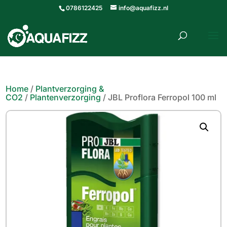
0786122425
info@aquafizz.nl
roducten
ZOEKEN
zoeken
Home
/
Plantverzorging &
CO2
/
Plantenverzorging
/ JBL Proflora Ferropol 100 ml