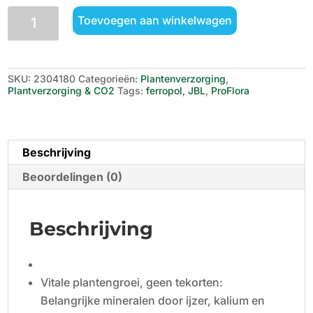
JBL
Toevoegen aan winkelwagen
Proflora
Ferropol
100
ml
aantal
SKU:
2304180
Categorieën:
Plantenverzorging
,
Plantverzorging & CO2
Tags:
ferropol
,
JBL
,
ProFlora
Beschrijving
Beoordelingen (0)
Beschrijving
Vitale plantengroei, geen tekorten:
Belangrijke mineralen door ijzer, kalium en