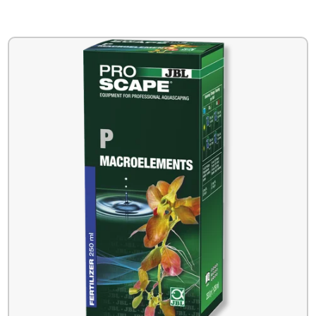
€8.75
tot
€12.95