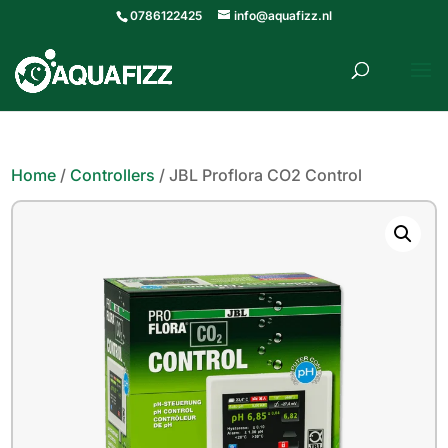
0786122425
info@aquafizz.nl
roducten
ZOEKEN
zoeken
Home
/
Controllers
/ JBL Proflora CO2 Control