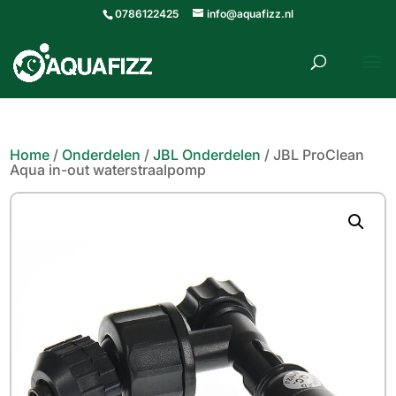
0786122425
info@aquafizz.nl
roducten
ZOEKEN
zoeken
Home
/
Onderdelen
/
JBL Onderdelen
/ JBL ProClean
Aqua in-out waterstraalpomp