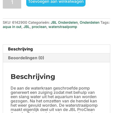
Toevoegen aan winkelwagen
ProClean
Aqua
in-
out
waterstraalpomp
SKU:
6142900
Categorieën:
JBL Onderdelen
,
Onderdelen
Tags:
aantal
aqua in out
,
JBL
,
proclean
,
waterstraalpomp
Beschrijving
Beoordelingen (0)
Beschrijving
De aan de waterkraan geschroefde pomp
genereert een zuiging zodat met behulp van
een slang water uit het aquarium kan worden
gezogen. Na het omzetten van de hendel kan
het weer gevuld worden. De waterstraalpomp
maakt eigenlijk deel uit van de JBL ProClean