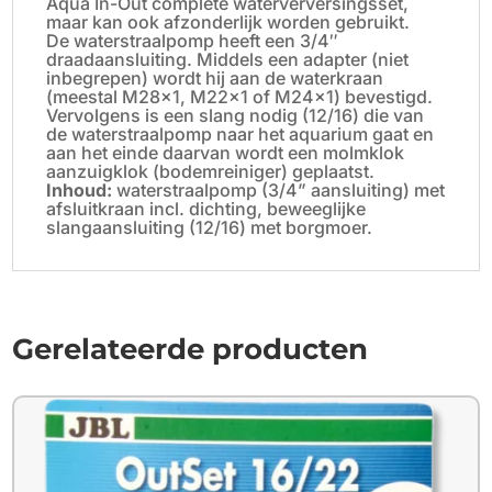
Aqua In-Out complete waterverversingsset,
maar kan ook afzonderlijk worden gebruikt.
De waterstraalpomp heeft een 3/4″
draadaansluiting. Middels een adapter (niet
inbegrepen) wordt hij aan de waterkraan
(meestal M28x1, M22x1 of M24x1) bevestigd.
Vervolgens is een slang nodig (12/16) die van
de waterstraalpomp naar het aquarium gaat en
aan het einde daarvan wordt een molmklok
aanzuigklok (bodemreiniger) geplaatst.
Inhoud:
waterstraalpomp (3/4” aansluiting) met
afsluitkraan incl. dichting, beweeglijke
slangaansluiting (12/16) met borgmoer.
Gerelateerde producten