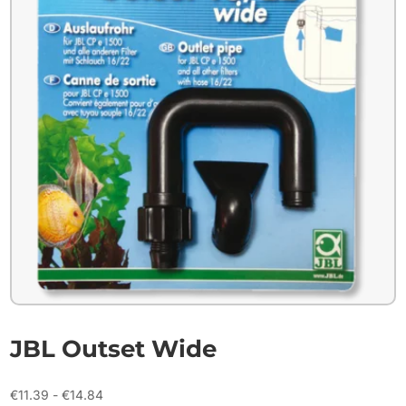
JBL Outset Wide
Prijsklasse:
€
11.39
-
€
14.84