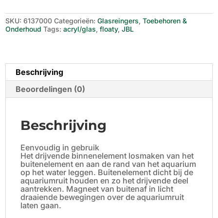
glas
aantal
SKU:
6137000
Categorieën:
Glasreingers
,
Toebehoren &
Onderhoud
Tags:
acryl/glas
,
floaty
,
JBL
Beschrijving
Beoordelingen (0)
Beschrijving
Eenvoudig in gebruik
Het drijvende binnenelement losmaken van het
buitenelement en aan de rand van het aquarium
op het water leggen. Buitenelement dicht bij de
aquariumruit houden en zo het drijvende deel
aantrekken. Magneet van buitenaf in licht
draaiende bewegingen over de aquariumruit
laten gaan.