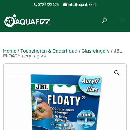
0786122425
info@aquafizz.nl
roducten
ZOEKEN
zoeken
Home
/
Toebehoren & Onderhoud
/
Glasreingers
/ JBL
FLOATY acryl / glas