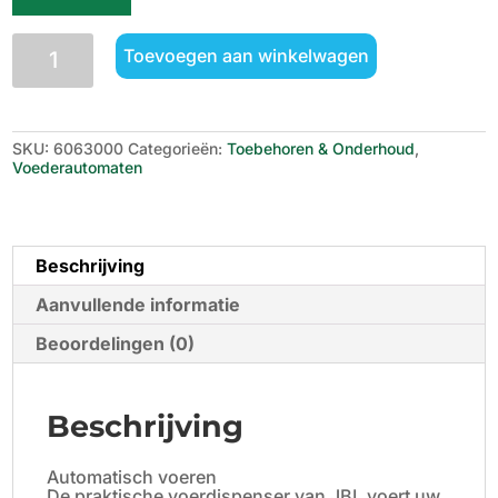
JBL
Toevoegen aan winkelwagen
Pronovo
AutoFood
BLACK/WHITE
aantal
SKU:
6063000
Categorieën:
Toebehoren & Onderhoud
,
Voederautomaten
Beschrijving
Aanvullende informatie
Beoordelingen (0)
Beschrijving
Automatisch voeren
De praktische voerdispenser van JBL voert uw