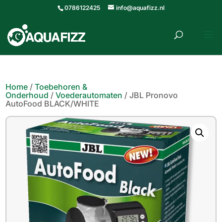
0786122425
info@aquafizz.nl
roducten
ZOEKEN
zoeken
Home
/
Toebehoren &
Onderhoud
/
Voederautomaten
/ JBL Pronovo
AutoFood BLACK/WHITE