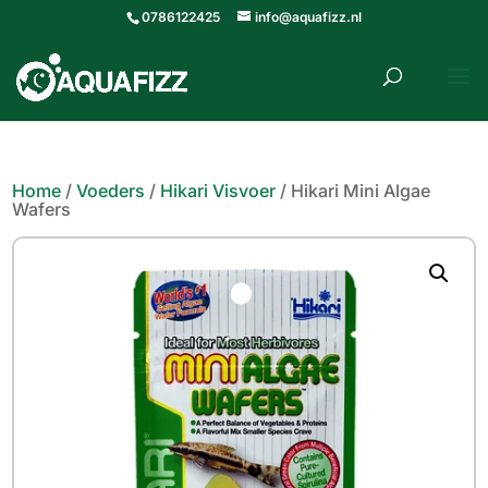
0786122425
info@aquafizz.nl
roducten
ZOEKEN
zoeken
Home
/
Voeders
/
Hikari Visvoer
/ Hikari Mini Algae
Wafers