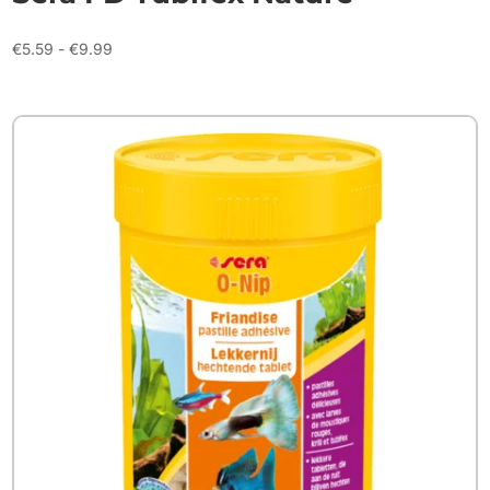
Prijsklasse:
€
5.59
-
€
9.99
€5.59
tot
€9.99