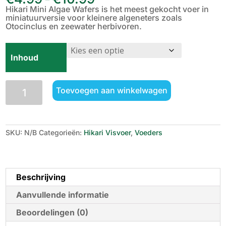
€4.99
Hikari Mini Algae Wafers is het meest gekocht voer in
tot
miniatuurversie voor kleinere algeneters zoals
€10.99
Otocinclus en zeewater herbivoren.
Inhoud
Hikari
Toevoegen aan winkelwagen
Mini
Algae
Wafers
aantal
SKU:
N/B
Categorieën:
Hikari Visvoer
,
Voeders
Beschrijving
Aanvullende informatie
Beoordelingen (0)