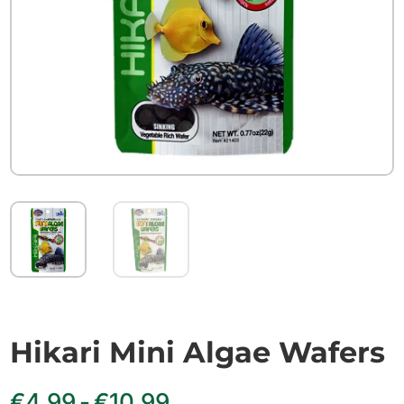
Hikari Mini Algae Wafers
Prijsklasse:
€
4.99
-
€
10.99