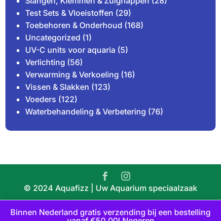
Slangen, Klemmen & Zuignappen
(28)
Test Sets & Vloeistoffen
(29)
Toebehoren & Onderhoud
(168)
Uncategorized
(1)
UV-C units voor aquaria
(5)
Verlichting
(56)
Verwarming & Verkoeling
(16)
Vissen & Slakken
(123)
Voeders
(122)
Waterbehandeling & Verbetering
(76)
© 2024 Aquafizz | Uw Aquarium speciaalzaak
Binnen Nederland gratis verzending bij een bestelling
vanaf €50.00!
Negeren