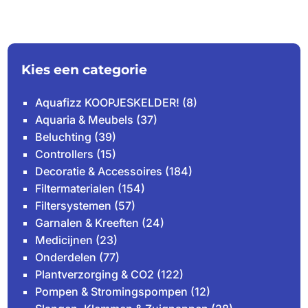
€149.95
tot
€1,599.00
Kies een categorie
Aquafizz KOOPJESKELDER!
(8)
Aquaria & Meubels
(37)
Beluchting
(39)
Controllers
(15)
Decoratie & Accessoires
(184)
Filtermaterialen
(154)
Filtersystemen
(57)
Garnalen & Kreeften
(24)
Medicijnen
(23)
Onderdelen
(77)
Plantverzorging & CO2
(122)
Pompen & Stromingspompen
(12)