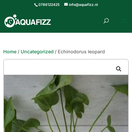
0786122425
info@aquafizz.nl
roducten
ZOEKEN
zoeken
Home
/
Uncategorized
/ Echinodorus leopard