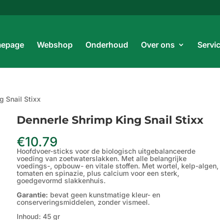
Prod
zoe
epage
Webshop
Onderhoud
Over ons
Servi
g Snail Stixx
Dennerle Shrimp King Snail Stixx
€
10.79
Hoofdvoer-sticks voor de biologisch uitgebalanceerde
voeding van zoetwaterslakken. Met alle belangrijke
voedings-, opbouw- en vitale stoffen. Met wortel, kelp-algen,
tomaten en spinazie, plus calcium voor een sterk,
goedgevormd slakkenhuis.
Garantie:
bevat geen kunstmatige kleur- en
conserveringsmiddelen, zonder vismeel.
Inhoud: 45 gr