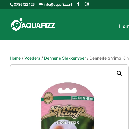
0786122425
info@aquafizz.nl
Hom
Home
/
Voeders
/
Dennerle Slakkenvoer
/ Dennerle Shrimp Kin