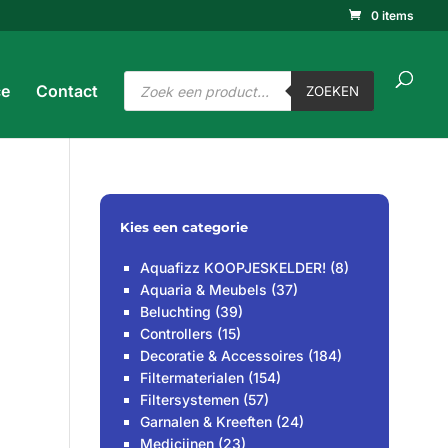
0 items
ucten
ken
ZOEKEN
Producten
ce
Contact
zoeken
ZOEKEN
Kies een categorie
Aquafizz KOOPJESKELDER!
(8)
Aquaria & Meubels
(37)
Beluchting
(39)
Controllers
(15)
Decoratie & Accessoires
(184)
Filtermaterialen
(154)
Filtersystemen
(57)
Garnalen & Kreeften
(24)
Medicijnen
(23)