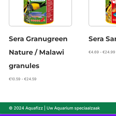
Sera Granugreen
Sera Sa
Nature / Malawi
€
4.69
-
€
24.99
granules
Prijsklasse:
€
10.59
-
€
24.59
€10.59
tot
€24.59
© 2024 Aquafizz | Uw Aquarium speciaalzaak