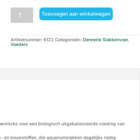
Dennerle
Toevoegen aan winkelwagen
Shrimp
King
Snail
Stixx
aantal
Artikelnummer:
6122
Categorieën:
Dennerle Slakkenvoer
,
Voeders
oersticks voor een biologisch uitgebalanceerde voeding van
s- en bouwstoffen, die aquariumslakken dagelijks nodig