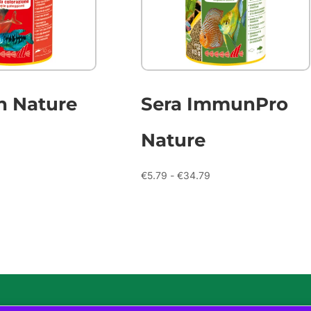
n Nature
Sera ImmunPro
Nature
Prijsklasse:
€4.69
tot
Prijsklasse:
€
5.79
-
€
34.79
€24.99
€5.79
tot
€34.79