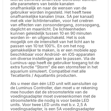
alle parameters van beide kanalen
onafhankelijk en naar de wensen van de
gebruiker worden ingesteld. Het heeft twee
onafhankelijke kanalen (max. 5A per kanaal)
met elk vier lichtintervallen, voor het creëren
van effecten van zonsondergang, zonsopgang,
daglicht en maanlicht. De lichteenheden
kunnen geleidelijk tussen 10 en 90 minuten
worden in- en uitgeschakeld. Het is ook
mogelijk om de intensiteit van het licht aan te
passen van 10 tot 100%. En om het nog
gemakkelijker te maken, is er een mobiele app
beschikbaar voor Android- en iOS-apparaten
om diverse instellingen aan te passen. Via de
Luminus-app heeft de gebruiker toegang tot de
extra functie “Storm” die een stormsfeer in het
aquarium simuleert. Compatibel met alle
Tecatlantis / Aquatlantis producten.
Als u meer dan één LED unit wilt aansluiten op
de Luminus Controller, dan moet u er rekening
mee houden dat de stroomsterkte van de
voedingsadapter moet overeenkomen met de
stroomsterkte die nodig is voor beide LED
units. Voor twee LED units met b.v. 2,5 A
voedingsadapter, is een 5A voedingsadapter