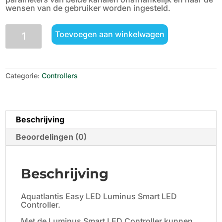
wensen van de gebruiker worden ingesteld.
Aquatlantis
Toevoegen aan winkelwagen
Easy
LED
Luminus
smart
controller
Categorie:
Controllers
aantal
Beschrijving
Beoordelingen (0)
Beschrijving
Aquatlantis Easy LED Luminus Smart LED
Controller.
Met de Luminus Smart LED Controller kunnen