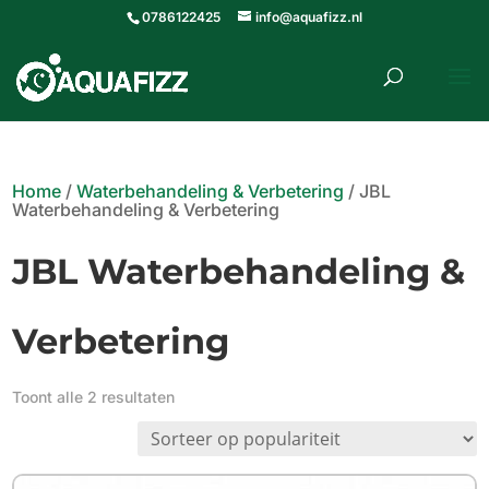
0786122425
info@aquafizz.nl
roducten
ZOEKEN
zoeken
Home
/
Waterbehandeling & Verbetering
/ JBL
Waterbehandeling & Verbetering
JBL Waterbehandeling &
Verbetering
Gesorteerd
Toont alle 2 resultaten
op
populariteit