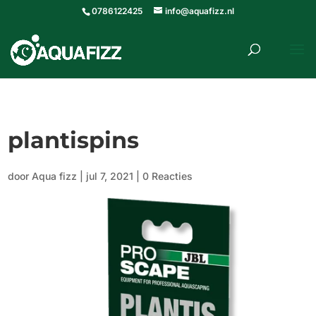
0786122425
info@aquafizz.nl
roducten
ZOEKEN
zoeken
plantispins
door
Aqua fizz
|
jul 7, 2021
|
0 Reacties