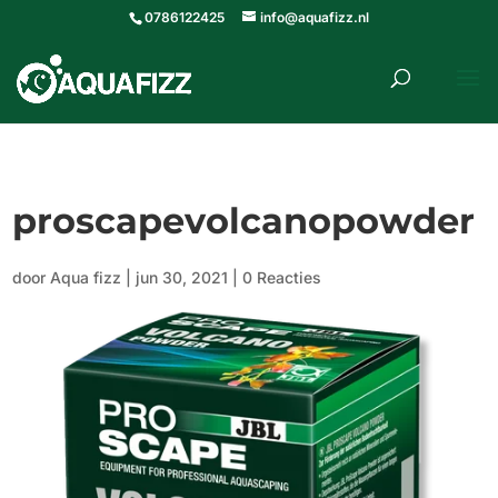
0786122425
info@aquafizz.nl
roducten
ZOEKEN
zoeken
proscapevolcanopowder
door
Aqua fizz
|
jun 30, 2021
|
0 Reacties