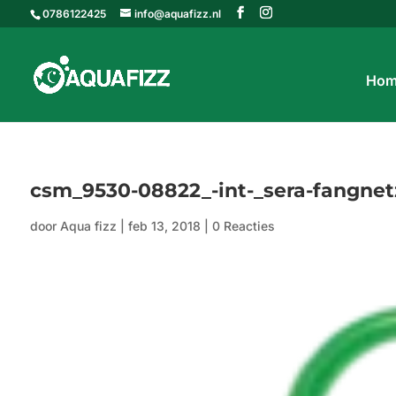
0786122425
info@aquafizz.nl
Hom
csm_9530-08822_-int-_sera-fangne
door
Aqua fizz
|
feb 13, 2018
|
0 Reacties