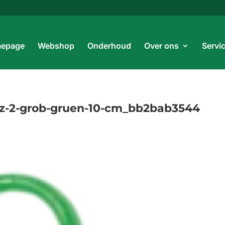
Prod
zoe
epage
Webshop
Onderhoud
Over ons
Servi
tz-2-grob-gruen-10-cm_bb2bab3544