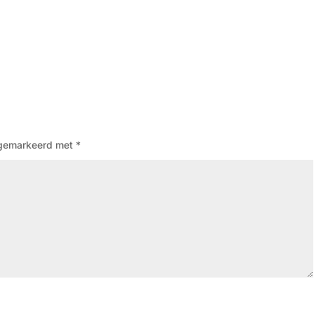
n gemarkeerd met
*