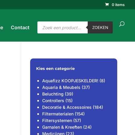
0 items
ucten
ken
ZOEKEN
Producten
ce
Contact
zoeken
ZOEKEN
Kies een categorie
Aquafizz KOOPJESKELDER!
(8)
Aquaria & Meubels
(37)
Beluchting
(39)
Controllers
(15)
Decoratie & Accessoires
(184)
Filtermaterialen
(154)
Filtersystemen
(57)
Garnalen & Kreeften
(24)
Medicijnen
(23)