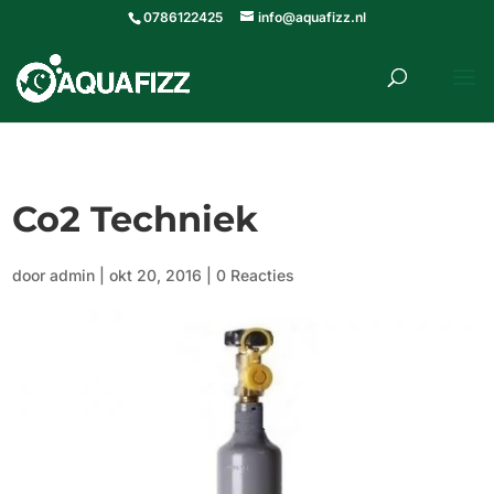
0786122425
info@aquafizz.nl
roducten
ZOEKEN
zoeken
Co2 Techniek
door
admin
|
okt 20, 2016
|
0 Reacties