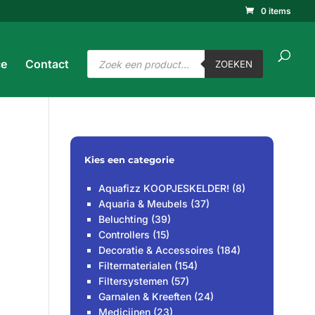
0 items
ucten
ken
ZOEKEN
Producten
ce
Contact
zoeken
ZOEKEN
Kies een categorie
Aquafizz KOOPJESKELDER!
(8)
Aquaria & Meubels
(37)
Beluchting
(39)
Controllers
(15)
Decoratie & Accessoires
(184)
Filtermaterialen
(154)
Filtersystemen
(57)
Garnalen & Kreeften
(24)
Medicijnen
(23)