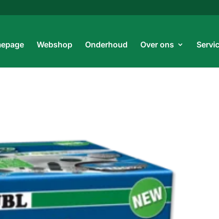
Prod
zoe
epage
Webshop
Onderhoud
Over ons
Servi