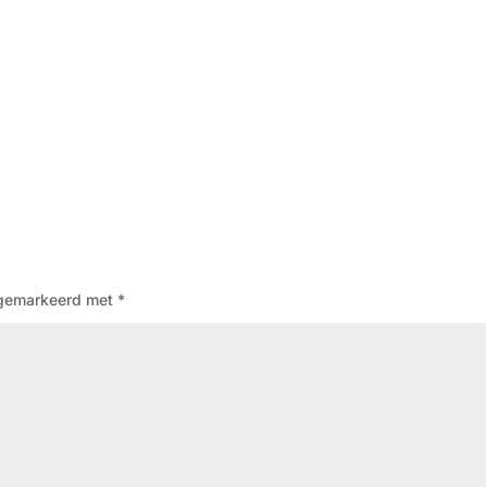
n gemarkeerd met
*