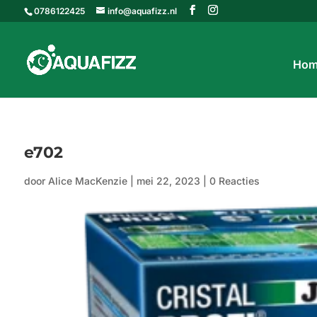
0786122425
info@aquafizz.nl
Hom
e702
door
Alice MacKenzie
|
mei 22, 2023
|
0 Reacties