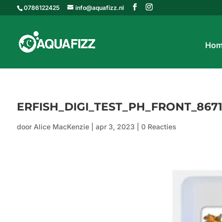
0786122425
info@aquafizz.nl
Hom
ERFISH_DIGI_TEST_PH_FRONT_867
door
Alice MacKenzie
|
apr 3, 2023
|
0 Reacties