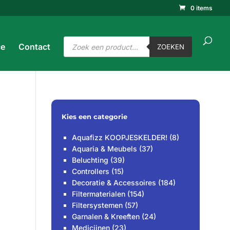
0 items
ucten
ken
ZOEKEN
Producten
ce
Contact
zoeken
ZOEKEN
Kies een categorie
Aquafizz KOOPJESKELDER!
(8)
Aquaria & Meubels
(37)
Beluchting
(39)
Controllers
(15)
Decoratie & Accessoires
(184)
Filtermaterialen
(154)
Filtersystemen
(57)
Garnalen & Kreeften
(24)
Medicijnen
(23)