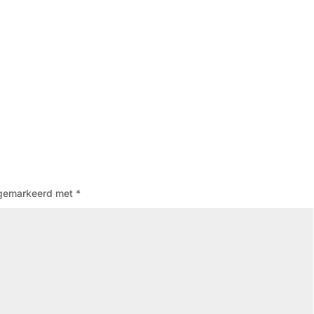
n gemarkeerd met
*