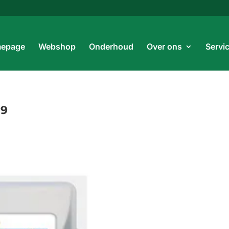
Prod
zoe
epage
Webshop
Onderhoud
Over ons
Servi
19