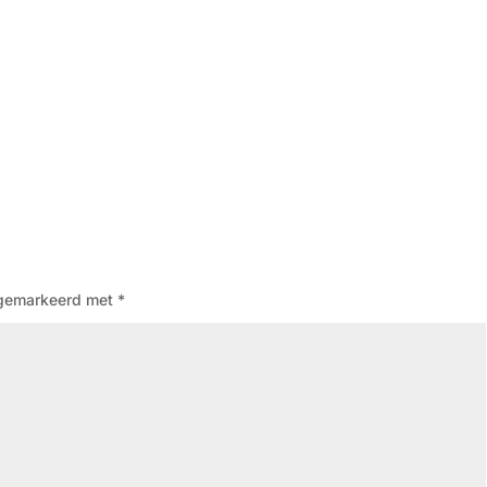
n gemarkeerd met
*