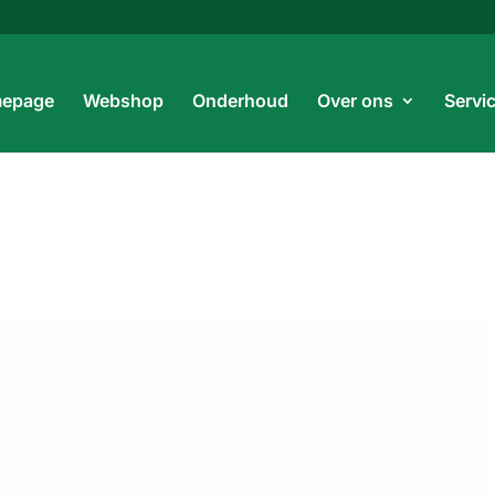
Prod
zoe
epage
Webshop
Onderhoud
Over ons
Servi