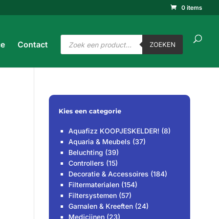
0 items
ucten
ken
ZOEKEN
Producten
ce
Contact
zoeken
ZOEKEN
Kies een categorie
Aquafizz KOOPJESKELDER!
(8)
Aquaria & Meubels
(37)
Beluchting
(39)
Controllers
(15)
Decoratie & Accessoires
(184)
Filtermaterialen
(154)
Filtersystemen
(57)
Garnalen & Kreeften
(24)
Medicijnen
(23)