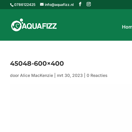
0786122425
info@aquafizz.nl
Hom
45048-600×400
door
Alice MacKenzie
|
mrt 30, 2023
|
0 Reacties